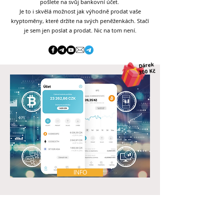
pošlete na svůj bankovní účet.
Je to i skvělá možnost jak výhodně prodat vaše
kryptoměny, které držíte na svých peněženkách. Stačí
je sem jen poslat a prodat. Nic na tom není.
Dárek
300 Kč
INFO
ANYCOIN
Anycoin je česká směnárna pro každého, kdo chce