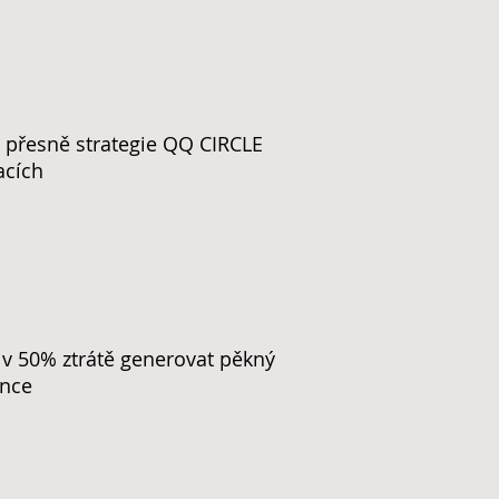
k přesně strategie QQ CIRCLE
acích
ř v 50% ztrátě generovat pěkný
ance