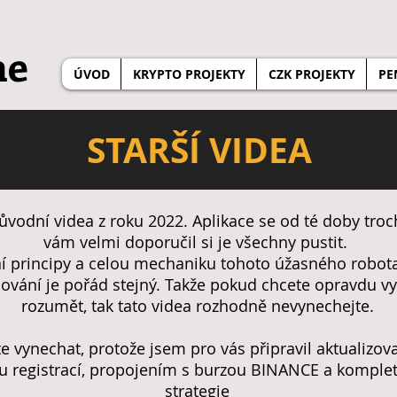
ne
ÚVOD
KRYPTO PROJEKTY
CZK PROJEKTY
PE
STARŠÍ VIDEA
ůvodní videa z roku 2022. Aplikace se od té doby troc
vám velmi doporučil si je všechny pustit.
ní principy a celou mechaniku tohoto úžasného robot
ování je pořád stejný. Takže pokud chcete opravdu v
rozumět, tak tato videa rozhodně nevynechejte.
 vynechat, protože jsem pro vás připravil aktualizov
u registrací, propojením s burzou BINANCE a komple
strategie