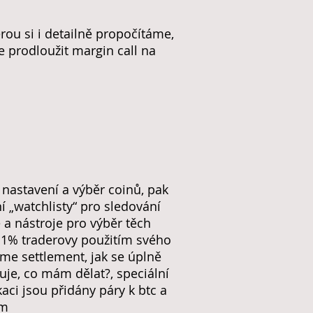
erou si i detailně propočítáme,
 prodloužit margin call na
 nastavení a výběr coinů, pak
í „watchlisty“ pro sledování
 a nástroje pro výběr těch
ní 1% traderovy použitím svého
e settlement, jak se úplně
uje, co mám dělat?, speciální
kaci jsou přidány páry k btc a
em