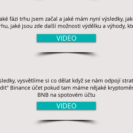
aké fázi trhu jsem začal a jaké mám nyní výsledky, jaké
hu, jaké jsou zde další možnosti výdělku a výhody, k
VIDEO
ledky, vysvětlíme si co dělat když se nám odpojí stra
yladit" Binance účet pokud tam máme nějaké kryptomě
BNB na spotovém účtu
VIDEO