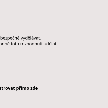
u bezpečně vydělávat.
hodné toto rozhodnutí udělat.
strovat přímo zde