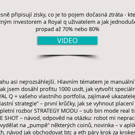
sně připisují zisky, co je to pojem dočasná ztráta - kt
žným investorem a Royal q uživatelem a jak jednoduše
propad až 70% nebo 80%
VIDEO
sahu asi nejrozsáhlejší. Hlavním tématem je manuální
k jsem dosáhl profitu 1000 usdt, jak vytvořit speciáln
AL Q + vašeho vlastního portfolia, zajímavé ukazatele
lastní strategie“ – první krůčky, jak se vyhnout place
letní rozbor STRATEGY MODU – sub bin mode real tim
ONE SHOT – návod, odpověd na otázku: robot mi neprac
k vydělat na „pumpě“ některých coinů, novinka – v apli
th, návod jak obchodovat btc a eth páry krok za krok