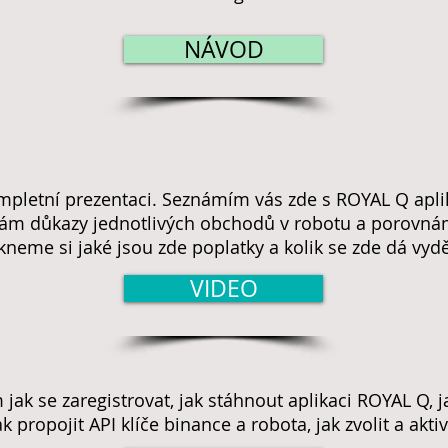
NÁVOD
ompletní prezentaci. Seznámím vás zde s ROYAL Q apli
ám důkazy jednotlivých obchodů v robotu a porovnám
kneme si jaké jsou zde poplatky a kolik se zde dá vydě
VIDEO
jak se zaregistrovat, jak stáhnout aplikaci ROYAL Q, j
 propojit API klíče binance a robota, jak zvolit a akti