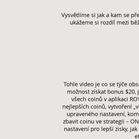
Vysvětlíme si jak a kam se pře
ukážeme si rozdíl mezi bě
Tohle video je co se týče ob
možnost získat bonus $20, ja
všech coinů v aplikaci ROY
nejlepších coinů, vytvoření „v
upraveného nastavení, komp
zbavit coinu ve strategii – 
nastavení pro lepší zisky, ja
e