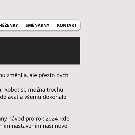
NĚŽENKY
SMĚNÁRNY
KONTAKT
hu změnila, ale přesto bych
a. Robot se možná trochu
ydělávat a všemu dokonale
aný návod pro rok 2024, kde
tním nastavením naší nové