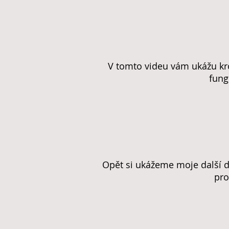
V tomto videu vám ukážu kro
fungu
Opět si ukážeme moje další de
pro