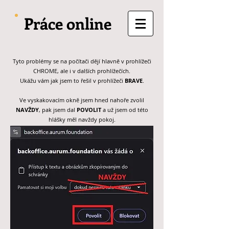
Práce online
Tyto problémy se na počítači dějí hlavně v prohlížeči
CHROME, ale i v dalších prohlížečích.
Ukážu vám jak jsem to řešil v prohlížeči
BRAVE
.
Ve vyskakovacím okně jsem hned nahoře zvolil
NAVŽDY
, pak jsem dal
POVOLIT
a už jsem od této
hlášky měl navždy pokoj.