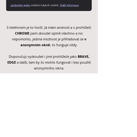
S telefonem je to horší. Já mám android a v prohlížeči
CHROME
jsem zkoušel úplně všechno a nic
nepomohlo, jediná možnost je přihlašovat se
v
anonymním okně
, to funguje vždy.
Doporučuji vyzkoušet i jiné prohlížeče jako
BRAVE,
EDGE
a další, tam by to mohlo fungovat i bez použití
anonymního okna.
Případně se poradit s CHATGPT, GEMINI atd. I verze
zdarma vám může velmi efektivně poradit, když jim
podrobně problém popíšete, napíšete jaký přesně
máte telefon, operační systém, prohlížeč a adt. Každý
telefon totiž funguje jinak a co funguje jednomu,
nemusí fungovat druhému.